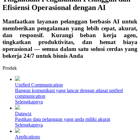
Manfaatkan layanan pelanggan berbasi
memberikan pengalaman yang lebih cep
dan responsif. Kurangi beban ke
tingkatkan produktivitas, dan he
operasional — semua dalam satu solusi 
bekerja 24/7 untuk bisnis Anda
Unified Communication
Bangun komunikasi yang lancar dengan atlasat unified
communication
Selengkapnya